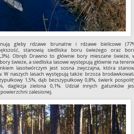
inują gleby rdzawe brunatne i rdzawe bielicowe (77
iększość, stanowią siedliska boru świeżego oraz bor
,3%). Obręb Drawno to głównie bory mieszane świeże, 
ry świeże, a siedliska lasowe występują głównie na tereni
nkiem lasotwórczym jest sosna zwyczajna, która stanow
. W naszych lasach występują także: brzoza brodawkowat
zypułkowy 1,5%, dąb bezszypułkowy 0,8%, świerk pospolit
%, daglezja zielona 0,1%. Udział innych gatunków jes
powierzchni zalesionej.