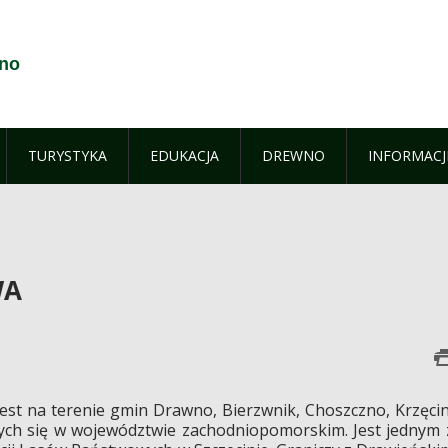
wno
TURYSTYKA
EDUKACJA
DREWNO
INFORMACJ
WA
st na terenie gmin Drawno, Bierzwnik, Choszczno, Krzęcin
ących się w województwie zachodniopomorskim. Jest jednym 