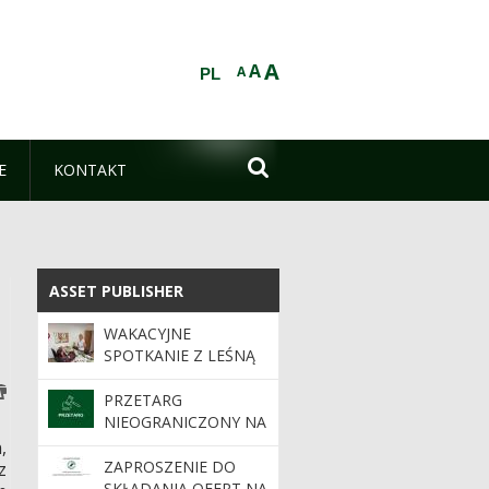
A
A
A
PL

E
KONTAKT
ASSET PUBLISHER
ASSET PUBLISHER
WAKACYJNE
SPOTKANIE Z LEŚNĄ
EDUKACJĄ W
BRZEZINACH
PRZETARG
NIEOGRANICZONY NA
SPRZEDAŻ
,
NIERUCHOMOŚCI
ZAPROSZENIE DO
z
GRUNTOWEJ
SKŁADANIA OFERT NA