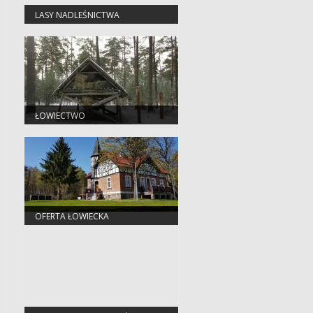
LASY NADLEŚNICTWA
ŁOWIECTWO
OFERTA ŁOWIECKA