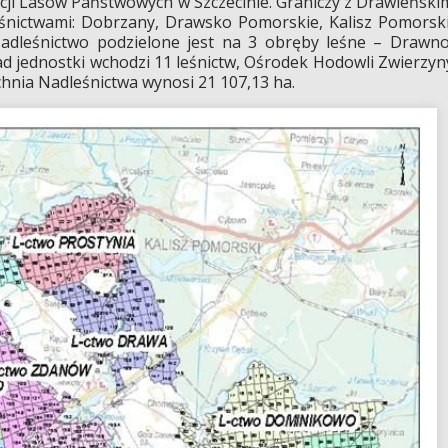
cji Lasów Państwowych w Szczecinie. Graniczy z Drawieński
nictwami: Dobrzany, Drawsko Pomorskie, Kalisz Pomorski
Nadleśnictwo podzielone jest na 3 obręby leśne – Drawno
d jednostki wchodzi 11 leśnictw, Ośrodek Hodowli Zwierzyn
hnia Nadleśnictwa wynosi 21 107,13 ha.