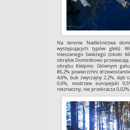
Na terenie Nadleśnictwa dom
występujących typów gleb). W
mieszanego świeżego (około 66
obrębie Dominikowo przeważają bo
obrębu Kiełpino. Głównym gatu
86,2% powierzchni drzewostanów
4,6%, buk zwyczajny 2,2%, dąb s
0,6%, modrzew europejski 0,5
nieznaczny, nie przekracza 0,02% 