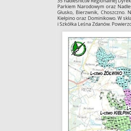
35 nadleśnictw Regionalnej Dyrek
Parkiem Narodowym oraz Nadleś
Głusko, Bierzwnik, Choszczno. 
Kiełpino oraz Dominikowo. W skła
i Szkółka Leśna Zdanów. Powierzc