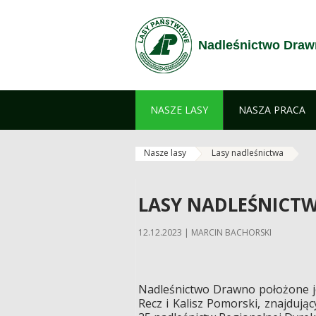
Skip to Content
Nadleśnictwo Dra
NASZE LASY
NASZA PRACA
Nasze lasy
Lasy nadleśnictwa
LASY NADLEŚNICT
12.12.2023 | MARCIN BACHORSKI
Nadleśnictwo Drawno położone je
Recz i Kalisz Pomorski, znajduj