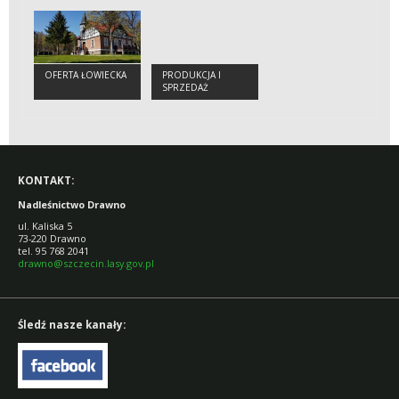
OFERTA ŁOWIECKA
PRODUKCJA I
SPRZEDAŻ
SADZONEK
KONTAKT:
Nadleśnictwo Drawno
ul. Kaliska 5
73-220 Drawno
tel. 95 768 2041
d
rawno@szczecin.lasy.gov.pl
Śledź nasze kanały: