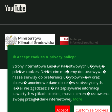
🍪 Accept cookies & privacy policy?
Strony internetowe Las�w Pa�stwowych u�ywaj�
Accesibility declaration
plik�w cookies. Dzi�ki nim mo�emy dostosowywa�
nasze serwisy do preferencji u�ytkownik�w oraz
zbiera� anonimowe dane do cel�w statystycznych.
Je�eli nie zgadzasz si� na zapisywanie informacji
zawartych w plikach cookies, musisz zmieni� ustawienia
swojej przegl�darki internetowej.
More
Accept
Customise Cookies