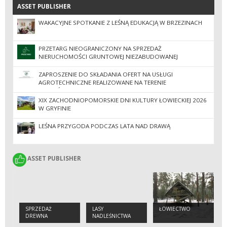
ASSET PUBLISHER
ASSET PUBLISHER
WAKACYJNE SPOTKANIE Z LEŚNĄ EDUKACJĄ W BRZEZINACH
PRZETARG NIEOGRANICZONY NA SPRZEDAŻ
NIERUCHOMOŚCI GRUNTOWEJ NIEZABUDOWANEJ
ZAPROSZENIE DO SKŁADANIA OFERT NA USŁUGI
AGROTECHNICZNE REALIZOWANE NA TERENIE
NADLEŚNICTWA DRAWNO
XIX ZACHODNIOPOMORSKIE DNI KULTURY ŁOWIECKIEJ 2026
W GRYFINIE
LEŚNA PRZYGODA PODCZAS LATA NAD DRAWĄ
ASSET PUBLISHER
ASSET PUBLISHER
SPRZEDAŻ
LASY
ŁOWIECTWO
DREWNA
NADLEŚNICTWA