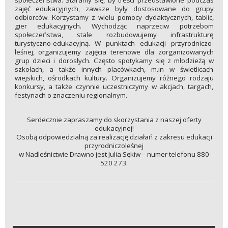
społeczeństwa. Staramy się, by treści przedstawione podczas
zajęć edukacyjnych, zawsze były dostosowane do grupy
odbiorców. Korzystamy z wielu pomocy dydaktycznych, tablic,
gier edukacyjnych. Wychodząc naprzeciw potrzebom
społeczeństwa, stale rozbudowujemy infrastrukturę
turystyczno-edukacyjną. W punktach edukacji przyrodniczo-
leśnej, organizujemy zajęcia terenowe dla zorganizowanych
grup dzieci i dorosłych. Często spotykamy się z młodzieżą w
szkołach, a także innych placówkach, m.in w świetlicach
wiejskich, ośrodkach kultury. Organizujemy różnego rodzaju
konkursy, a także czynnie uczestniczymy w akcjach, targach,
festynach o znaczeniu regionalnym.
Serdecznie zapraszamy do skorzystania z naszej oferty
edukacyjnej!
Osobą odpowiedzialną za realizację działań z zakresu edukacji
przyrodniczoleśnej
w Nadleśnictwie Drawno jest Julia Sękiw – numer telefonu 880
520 273.