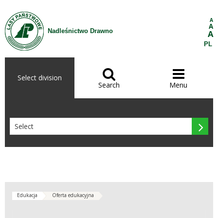
Skip to Content
A
A
Nadleśnictwo Drawno
A
PL


Select division
Search
Menu

Edukacja
Oferta edukacyjna