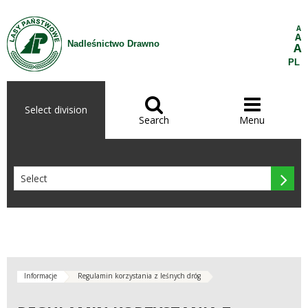
Skip to Content
A
A
Nadleśnictwo Drawno
A
PL


Select division
Search
Menu

Informacje
Regulamin korzystania z leśnych dróg